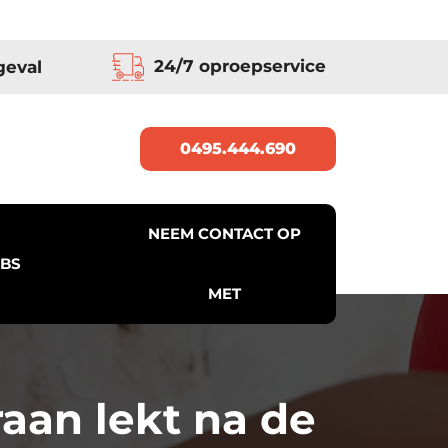
24/7 oproepservice
geval
0495.444.690
NEEM CONTACT OP
BS
MET
aan lekt na de