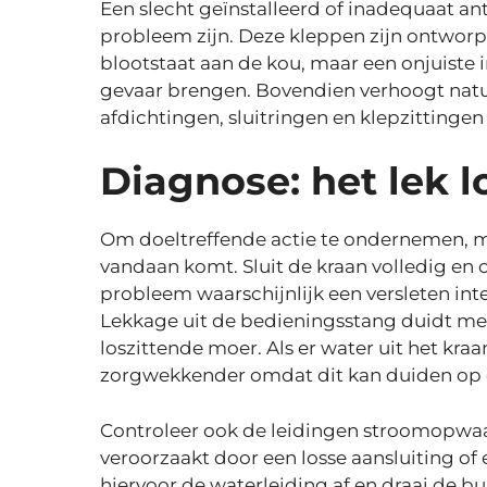
Een slecht geïnstalleerd of inadequaat ant
probleem zijn. Deze kleppen zijn ontworp
blootstaat aan de kou, maar een onjuiste 
gevaar brengen. Bovendien verhoogt natuu
afdichtingen, sluitringen en klepzittingen
Diagnose: het lek l
Om doeltreffende actie te ondernemen, moe
vandaan komt. Sluit de kraan volledig en ob
probleem waarschijnlijk een versleten int
Lekkage uit de bedieningsstang duidt me
loszittende moer. Als er water uit het kraanh
zorgwekkender omdat dit kan duiden op 
Controleer ook de leidingen stroomopwaa
veroorzaakt door een losse aansluiting of
hiervoor de waterleiding af en draai de b