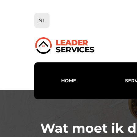
Ga
naar
de
NL
inhoud
HOME
SERV
Wat moet ik d