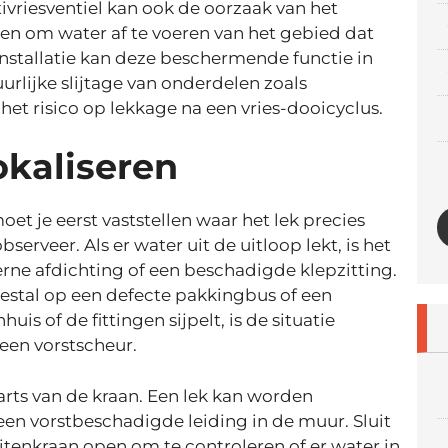
ivriesventiel kan ook de oorzaak van het
en om water af te voeren van het gebied dat
installatie kan deze beschermende functie in
rlijke slijtage van onderdelen zoals
 het risico op lekkage na een vries-dooicyclus.
okaliseren
t je eerst vaststellen waar het lek precies
serveer. Als er water uit de uitloop lekt, is het
erne afdichting of een beschadigde klepzitting.
estal op een defecte pakkingbus of een
uis of de fittingen sijpelt, is de situatie
een vorstscheur.
rts van de kraan. Een lek kan worden
 een vorstbeschadigde leiding in de muur. Sluit
uitenkraan open om te controleren of er water in