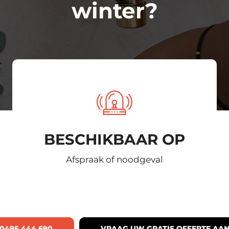
winter?
BESCHIKBAAR OP
Afspraak of noodgeval
0495.444.690
VRAAG UW GRATIS OFFERTE AA