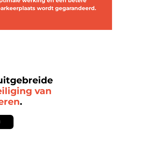
ptimale werking en een betere
 parkeerplaats wordt gegarandeerd.
uitgebreide
iliging van
deren
.
N