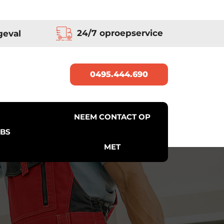
24/7 oproepservice
geval
0495.444.690
NEEM CONTACT OP
BS
MET