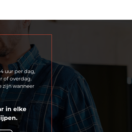
24 uur per dag,
r of overdag.
e zijn wanneer
r in elke
ijpen.