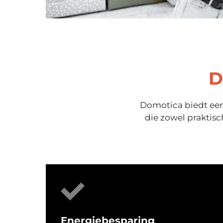
D
Domotica biedt een 
die zowel praktisc
Energiebesparing