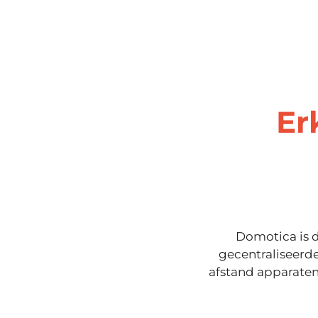
Er
Domotica is d
gecentraliseerde
afstand apparaten