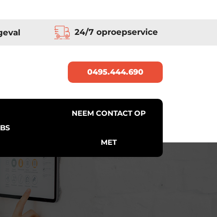
24/7 oproepservice
geval
0495.444.690
NEEM CONTACT OP
BS
MET
e