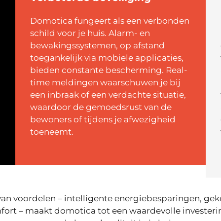
Domotica fungeert als een verbonden
schild voor je huis. Alarm- en
bewakingssystemen, op afstand
toegankelijk via mobiele applicaties,
bieden constante bescherming. Real-
time meldingen waarschuwen je bij
een inbraak of een verdachte situatie,
waardoor de gemoedsrust van de
bewoners of tijdens je afwezigheid
toeneemt.
an voordelen – intelligente energiebesparingen, ge
ort – maakt domotica tot een waardevolle investerin