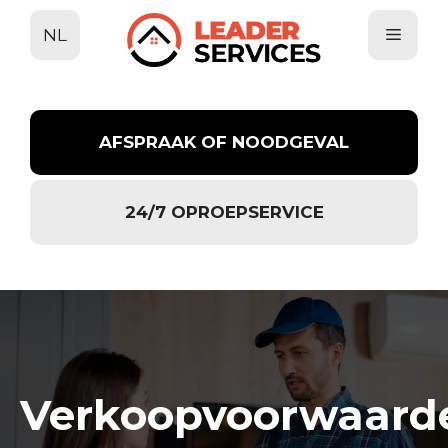
Ga
NL
naar
de
inhoud
AFSPRAAK OF NOODGEVAL
24/7 OPROEPSERVICE
Verkoopvoorwaard