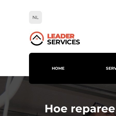
Ga
naar
de
NL
inhoud
HOME
SERV
Hoe reparee