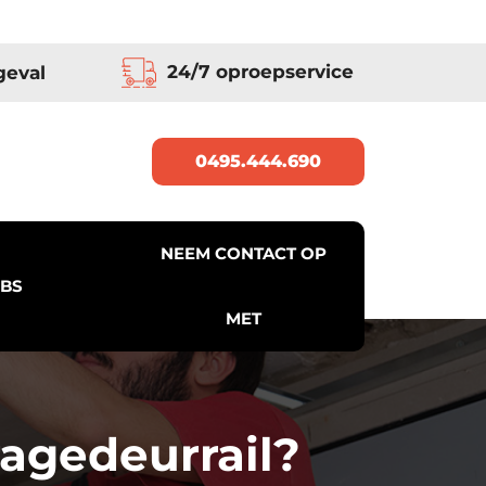
24/7 oproepservice
geval
0495.444.690
NEEM CONTACT OP
BS
MET
agedeurrail?