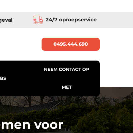
24/7 oproepservice
geval
0495.444.690
NEEM CONTACT OP
BS
MET
temen voor