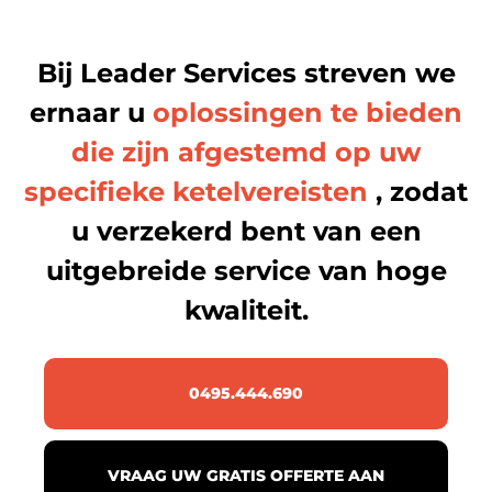
Bij Leader Services streven we
ernaar u
oplossingen te bieden
die zijn afgestemd op uw
specifieke ketelvereisten
, zodat
u verzekerd bent van een
uitgebreide service van hoge
kwaliteit.
0495.444.690
VRAAG UW GRATIS OFFERTE AAN