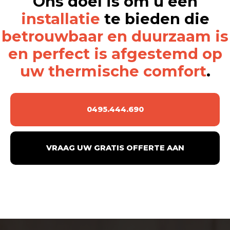
Ons doel is om u een
installatie
te bieden die
betrouwbaar en duurzaam is
en perfect is afgestemd op
uw thermische comfort
.
0495.444.690
VRAAG UW GRATIS OFFERTE AAN