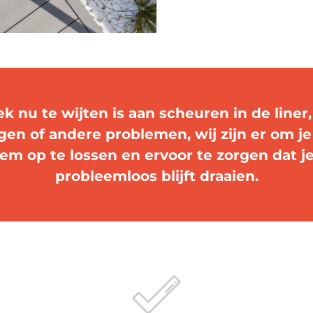
ek nu te wijten is aan scheuren in de liner
gen of andere problemen, wij zijn er om je
em op te lossen en ervoor te zorgen dat 
probleemloos blijft draaien.