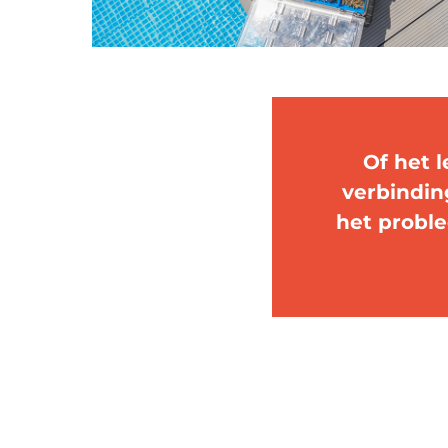
Of het l
verbindin
het proble