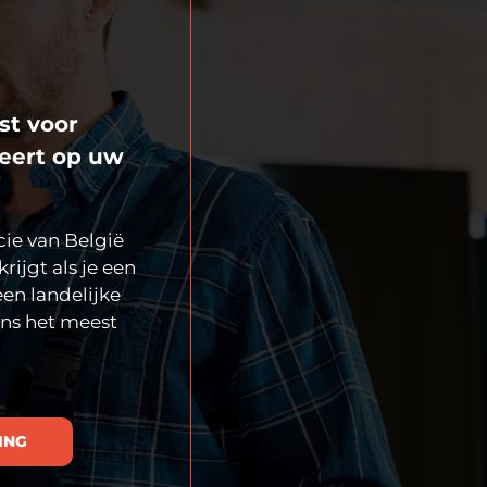
st voor
geert op uw
cie van België
rijgt als je een
een landelijke
ons het meest
ING