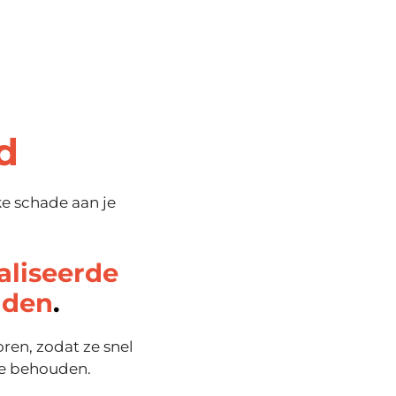
d
ke schade aan je
aliseerde
aden
.
en, zodat ze snel
te behouden.