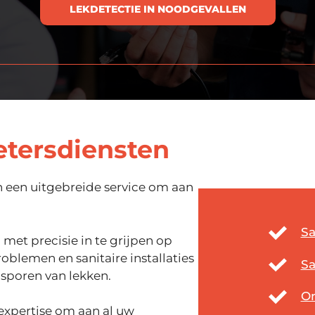
LEKDETECTIE IN NOODGEVALLEN
etersdiensten
n een uitgebreide service om aan
Sa
met precisie in te grijpen op
oblemen en sanitaire installaties
Sa
psporen van lekken.
O
 expertise om aan al uw