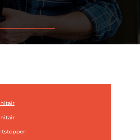
nitair
nitair
ntstoppen