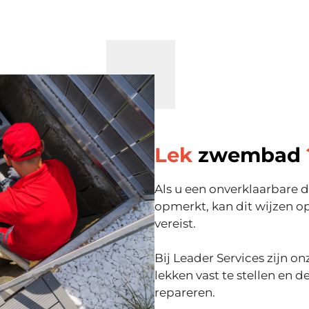
Lek
zwembad
Als u een onverklaarbare 
opmerkt, kan dit wijzen o
vereist.
Bij Leader Services zijn 
lekken vast te stellen en
repareren.