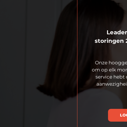
Leader
storingen 
Onze hooggekw
om op elk momen
service hebt 
aanwezigheid
LO