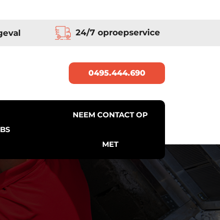
24/7 oproepservice
geval
0495.444.690
NEEM CONTACT OP
BS
MET