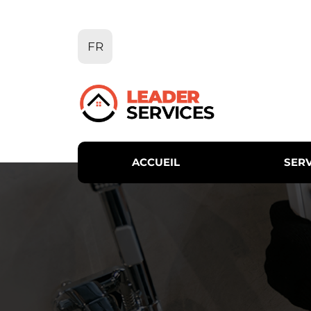
Aller
au
contenu
FR
ACCUEIL
SERV