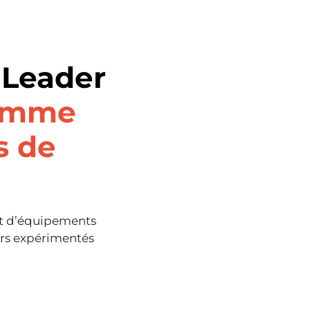
 Leader
amme
s de
ent d’équipements
ers expérimentés