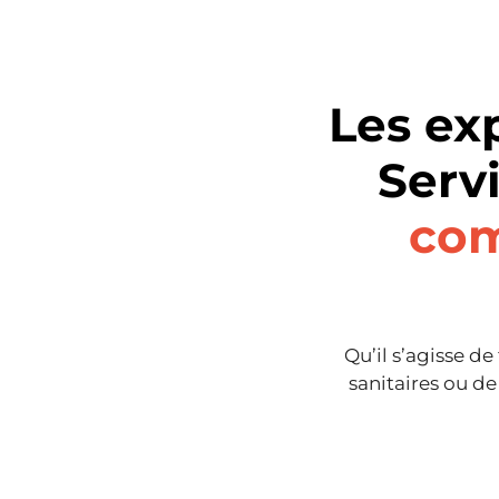
Les ex
Serv
com
Qu’il s’agisse d
sanitaires ou d