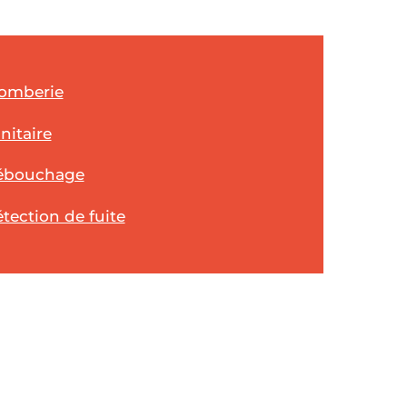
omberie
nitaire
ébouchage
tection de fuite