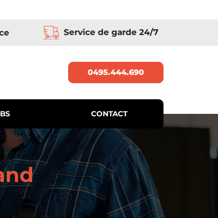
Service de garde 24/7
ce
0495.444.690
BS
CONTACT
and