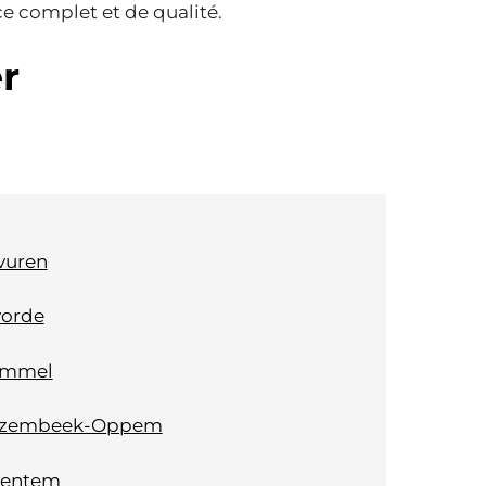
ce complet et de qualité.
r
vuren
vorde
mmel
zembeek-Oppem
ventem