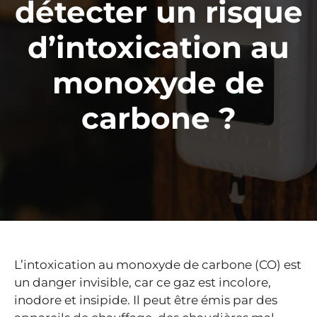
détecter un risque
d’intoxication au
monoxyde de
carbone ?
L’intoxication au monoxyde de carbone (CO) est
un danger invisible, car ce gaz est incolore,
inodore et insipide. Il peut être émis par des