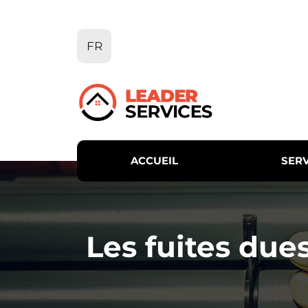
Aller
au
contenu
FR
ACCUEIL
SERV
Les fuites due